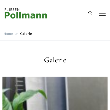
Fliesen
Ihr Fachbetrieb für Fliesen,
Wand- und Bodenbeläge.
Pollmann
Home
Galerie
Oberhausen
Galerie